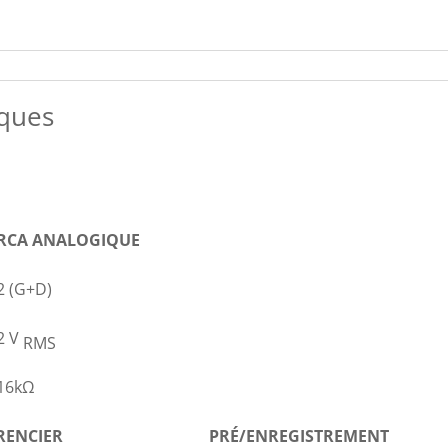
iques
RCA ANALOGIQUE
2 (G+D)
2 V
RMS
16kΩ
RENCIER
PRÉ/ENREGISTREMENT