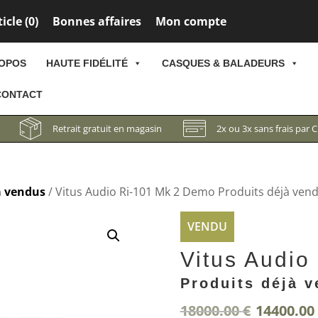
icle (
0
)
Bonnes affaires
Mon compte
ROPOS
HAUTE FIDÉLITÉ
CASQUES & BALADEURS
CONTACT
Retrait gratuit en magasin
2x ou 3x sans frais par 
à vendus
/ Vitus Audio Ri-101 Mk 2 Demo Produits déjà ven
VENDU
Vitus Audio
Produits déjà 
Le
18000.00
€
14400.00