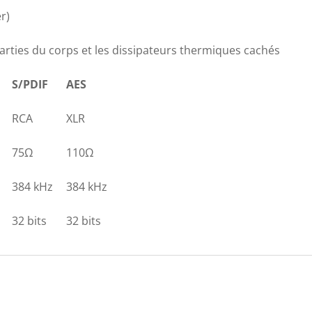
r)
rties du corps et les dissipateurs thermiques cachés
S/PDIF
AES
RCA
XLR
75Ω
110Ω
384 kHz
384 kHz
32 bits
32 bits