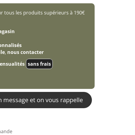
prix
actuel
 tous les produits supérieurs à 190€
est :
14400.00 €.
agasin
sonnalisés
le
,
nous contacter
mensualités
sans frais
n message et on vous rappelle
ande