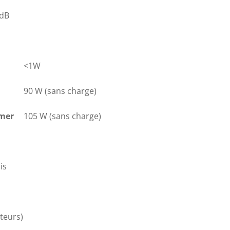
 dB
<1W
90 W (sans charge)
amer
105 W (sans charge)
is
teurs)