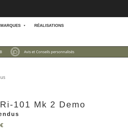
MARQUES
RÉALISATIONS
CB
Avis et Conseils personnalisés
dus
 Ri-101 Mk 2 Demo
vendus
Le
€