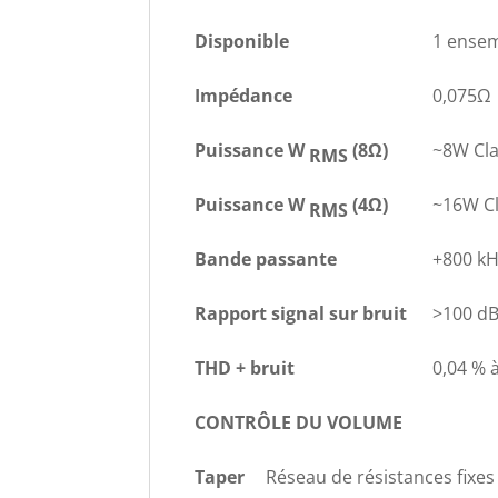
Disponible
1 ensem
Impédance
0,075Ω
Puissance W
(8Ω)
~8W Cla
RMS
Puissance W
(4Ω)
~16W Cl
RMS
Bande passante
+800 k
Rapport signal sur bruit
>100 dB
THD + bruit
0,04 % 
CONTRÔLE DU VOLUME
Taper
Réseau de résistances fixes 