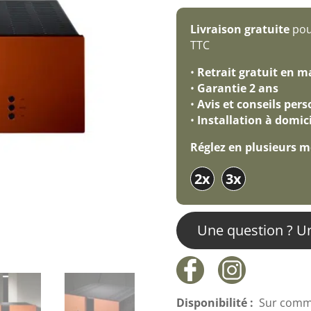
prix
initial
Livraison gratuite
pour
était :
TTC
18000.00 €.
•
Retrait gratuit en m
•
Garantie 2 ans
•
Avis et conseils per
•
Installation à domici
Réglez en plusieurs 
2x
3x
Une question ? U
Disponibilité :
Sur comm