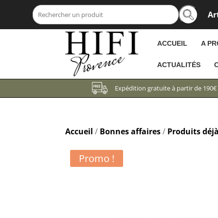
Art
Recherche
pour :
ACCUEIL
A P
ACTUALITÉS
Expédition gratuite à partir de 190€
Accueil
/
Bonnes affaires
/
Produits déj
Promo !