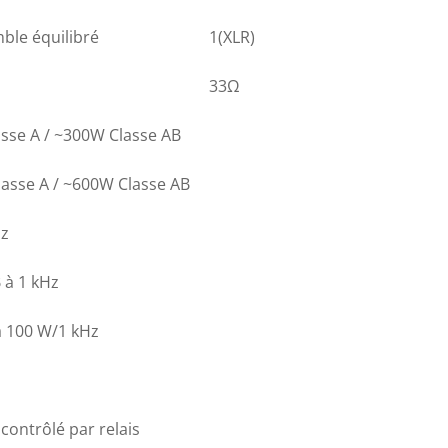
ble équilibré
1(XLR)
33Ω
sse A / ~300W Classe AB
asse A / ~600W Classe AB
Hz
 à 1 kHz
à 100 W/1 kHz
contrôlé par relais