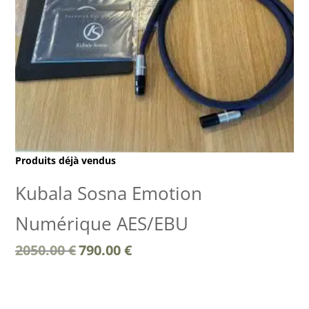
Produits déjà vendus
Kubala Sosna Emotion
Numérique AES/EBU
Le
Le
2050.00
€
790.00
€
prix
prix
initial
actuel
était :
est :