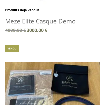
Produits déjà vendus
Meze Elite Casque Demo
Le
Le
4000.00
€
3000.00
€
prix
prix
initial
actuel
était :
est :
VENDU
4000.00 €.
3000.00 €.