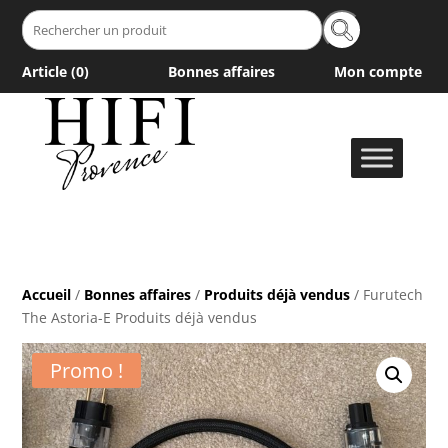
Recherche
pour :
Article (
0
)
Bonnes affaires
Mon compte
Accueil
/
Bonnes affaires
/
Produits déjà vendus
/ Furutech
The Astoria-E Produits déjà vendus
Promo !