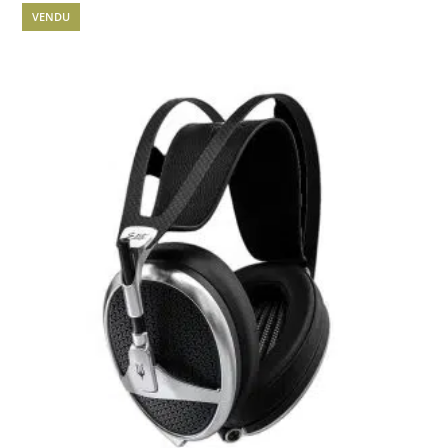
était :
est :
VENDU
600.00 €.
365.00 €.