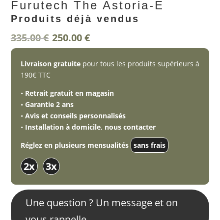
Furutech The Astoria-E
Produits déjà vendus
335.00
€
250.00
€
Le
Le
prix
prix
initial
actuel
Livraison gratuite
pour tous les produits supérieurs à
était :
est :
190€ TTC
335.00 €.
250.00 €.
•
Retrait gratuit en magasin
•
Garantie 2 ans
•
Avis et conseils personnalisés
•
Installation à domicile
,
nous contacter
Réglez en plusieurs mensualités
sans frais
2x
3x
Une question ? Un message et on
vous rappelle