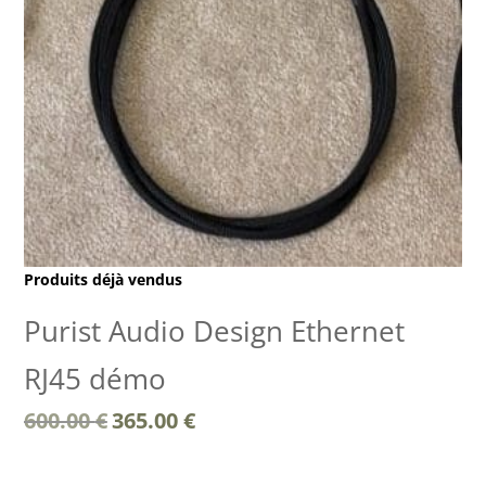
Produits déjà vendus
Purist Audio Design Ethernet
RJ45 démo
Le
Le
600.00
€
365.00
€
prix
prix
initial
actuel