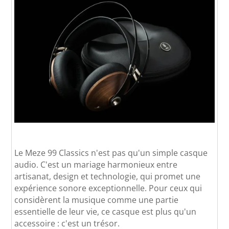
Le Meze 99 Classics n'est pas qu'un simple casque
audio. C'est un mariage harmonieux entre
artisanat, design et technologie, qui promet une
expérience sonore exceptionnelle. Pour ceux qui
considèrent la musique comme une partie
essentielle de leur vie, ce casque est plus qu'un
accessoire : c'est un trésor.