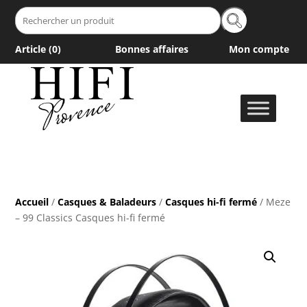
Recherche
pour :
Article (
0
)
Bonnes affaires
Mon compte
Accueil
/
Casques & Baladeurs
/
Casques hi-fi fermé
/ Meze
– 99 Classics Casques hi-fi fermé